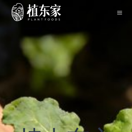
跳
到
内
容