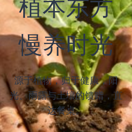
植本东方
慢养时光
源于植物，归于健康，阳
光、雨露与土壤的馈赠，直
达餐桌。